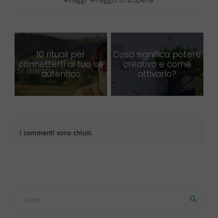
#
viaggi
#
viaggio di scoperta
10 rituali per
Cosa significa potere
connetterti al tuo sé
creativo e come
autentico
attivarlo?
I commenti sono chiusi.