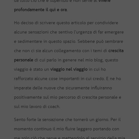
da tutto ciò che è superfluo e non serve al
vivere
profondamente il qui e ora
.
Ho deciso di scrivere questo articolo per condividere
alcune sensazioni che sentivo l’urgenza di far emergere
e sedimentare in questo spazio. Sebbene può sembrare
che non ci sia alcun collegamento con i temi di
crescita
personale
di cui parlo in genere nel mio blog, questo
viaggio è stato un
viaggio nel viaggio
in cui ho
rafforzato alcune cose importanti in cui credo. E ne ho
imparate delle nuove che sicuramente influiranno
positivamente sul mio percorso di crescita personale e
sul mio lavoro di coach.
Sento forte la sensazione che tornerò un giorno. Per il
momento continuo il mio fluire leggero portando con
me solo ciò che serve e mettendolo al servizio della mia