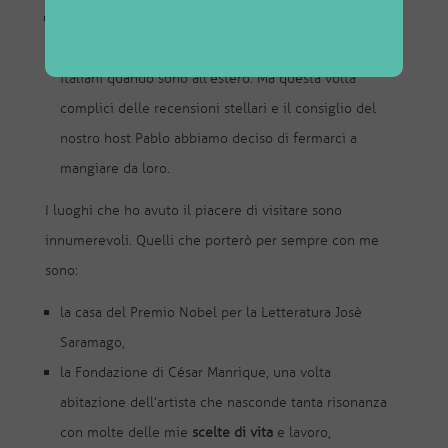
Casa Morelino: un’eccellenza italiana che mi ha
spiazzato. Di solito non vado mai nei ristoranti
italiani quando sono all’estero. Ma questa volta
complici delle recensioni stellari e il consiglio del
nostro host Pablo abbiamo deciso di fermarci a
mangiare da loro.
I luoghi che ho avuto il piacere di visitare sono
innumerevoli. Quelli che porterò per sempre con me
sono:
la casa del Premio Nobel per la Letteratura Josè
Saramago,
la Fondazione di César Manrique, una volta
abitazione dell’artista che nasconde tanta risonanza
con molte delle mie
scelte di vita
e lavoro,