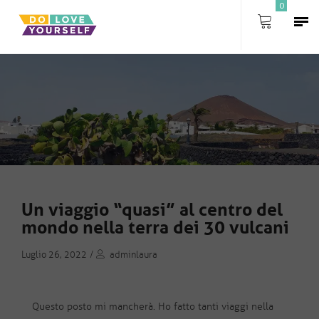
0
Un viaggio “quasi” al centro del
mondo nella terra dei 30 vulcani
Luglio 26, 2022
/
adminlaura
Questo posto mi mancherà. Ho fatto tanti viaggi nella