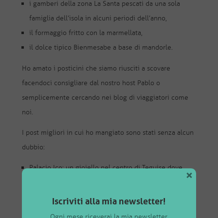
i gamberi della zona La Santa pescati da una sola
famiglia dell’isola in alcuni periodi dell’anno,
il formaggio fritto con la marmellata,
il dolce tipico Bienmesabe a base di mandorle.
Ho amato i posticini che siamo riusciti a scovare
facendoci consigliare dal nostro host Pablo o
semplicemente cercando nei blog di viaggiatori come
noi.
I post migliori in cui ho mangiato sono stati senza alcun
dubbio:
Palacio Ico: un gioiello nel centro di Teguise dove
×
gustare una cena gourmet davvero speciale (come
andare in un ristorante stellato senza spendere un
Iscriviti alla mia newsletter!
patrimonio).
Ogni mese riceverai la mia newsletter