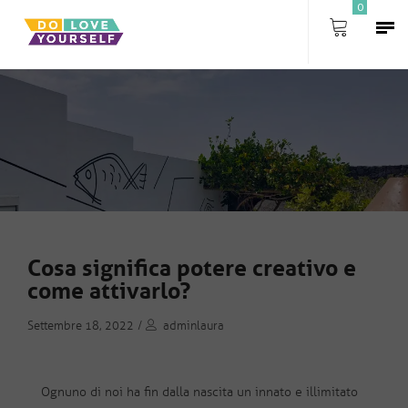
0
Cosa significa potere creativo e
come attivarlo?
Settembre 18, 2022
/
adminlaura
Ognuno di noi ha fin dalla nascita un innato e illimitato