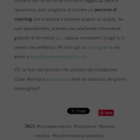
contatto con la tua fonte infinita di saggezza, pace e
ispirazione, puoi scegliere di iniziare un
percorso di
coaching
che ti aiuterà a lavorare proprio su questo. Se
vuoi approfondire, prenota una telefonata informativa
gratuita di 30 minuti
qui
, oppure contattami. Scegli tu il
canale che preferisci. Mi trovi qui, su
Instragram
o via
email a
laura@lauramarinicoach.com
.
P.S.
La foto dell’articolo l’ho scattata alla Fondazione
César Manrique a
Lanzarote
dove ho trascorso dei giorni
meravigliosi!
Save
TAGS:
#
consapevolezza
#
intuizione
#
potere
creativo
#
trasformazione autentica