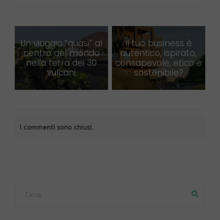
Un viaggio “quasi” al
Il tuo business è
centro del mondo
autentico, ispirato,
nella terra dei 30
consapevole, etico e
vulcani
sostenibile?
I commenti sono chiusi.