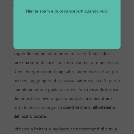
ed è in armonia con te e con l’ambiente circostante
Niente spam e puoi cancellarti quando vuoi
nel senso che fa del bene a te e agli altri.
Troppo spesso si perde consapevolezza rispetto a cosa
voglia dire “fare del bene” e ci si focalizza più su “stare
bene”. Ma è più uno “stare bene egocentrico”. Presto si
apprende che per stare bene ed essere felice “devi”
fare una serie di cose che altri dicono essere necessarie.
Devi emergere rispetto agli altri, far vedere che sei più
brava/o, raggiungere il successo materiale, ecc. Si perde
completamente il gusto di creare. Si arriva addirittura a
dimenticarsi di avere questo potere e a concentrare
tutte le nostre energie su
obiettivi che ci allontanano
dal nostro potere
.
Iniziamo a imitare e replicare comportamenti di altri, a