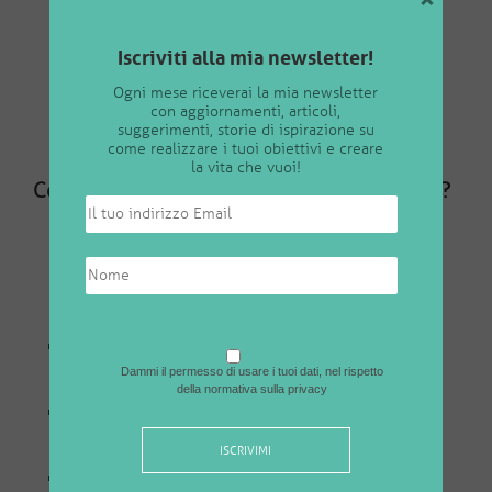
×
E attraverso la loro espressione creativa imparano a
esprimersi e a interagire con il mondo circostante.
Iscriviti alla mia newsletter!
Quindi creano con la finalità di imparare a vivere la vita
Ogni mese riceverai la mia newsletter
con aggiornamenti, articoli,
in modo gioioso e spontaneo.
suggerimenti, storie di ispirazione su
come realizzare i tuoi obiettivi e creare
la vita che vuoi!
Come usarlo al massimo del suo potenziale?
Puoi essere sicura che stai utilizzando il tuo potere
creativo al massimo del suo potenziale quando si
verificano queste condizioni:
crei qualcosa che rispecchia ciò in cui credi (i tuoi
Dammi il permesso di usare i tuoi dati, nel rispetto
valori),
della normativa sulla privacy
tira fuori ciò che sai fare naturalmente bene (i tuoi
talenti),
risponde a un
bisogno autentico e reale