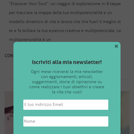
“Enpower Your Soul”: un viaggio di esplorazione in 8 tappe
per tracciare la mappa della tua multipotenzialità e un
modello dinamico di vita e lavoro che tira fuori il meglio di
te e fa brillare la tua essenza creativa e multipotenziale. La
multipotenzialità è un
×
CONTINUA A LEGGERE
Iscriviti alla mia newsletter!
Ogni mese riceverai la mia newsletter
con aggiornamenti, articoli,
suggerimenti, storie di ispirazione su
come realizzare i tuoi obiettivi e creare
la vita che vuoi!