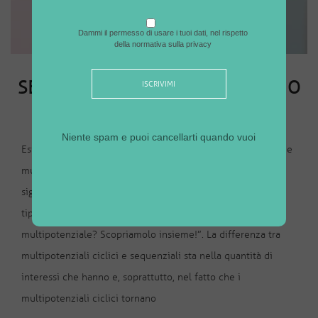
Dammi il permesso di usare i tuoi dati, nel rispetto
della normativa sulla privacy
CONSAPEVOLEZZA
SEI UN MULTIPOTENZIALE CICLICO O
SEQUENZIALE?
Niente spam e puoi cancellarti quando vuoi
Esistono 2 gruppi di multipotenziali: multipotenziali ciclici e
multipotenziali sequenziali. Se vuoi approfondire cosa
significa multipotenziale e cosa contraddistingue questa
tipologia di persone, ti invito a leggere l’articolo “Sei
multipotenziale? Scopriamolo insieme!”. La differenza tra
multipotenziali ciclici e sequenziali sta nella quantità di
interessi che hanno e, soprattutto, nel fatto che i
multipotenziali ciclici tornano