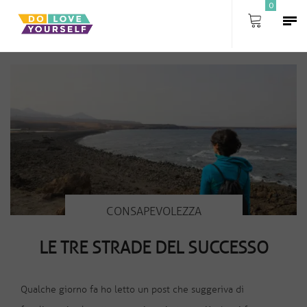
0
Tutti gli articoli in: Consapevolezza
CONSAPEVOLEZZA
LE TRE STRADE DEL SUCCESSO
Qualche giorno fa ho letto un post che suggeriva di