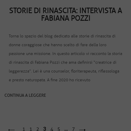
STORIE DI RINASCITA: INTERVISTA A
FABIANA POZZI
Torna lo spazio del blog dedicato alle storie di rinascita di
donne coraggiose che hanno scelto di fare della loro
passione una missione. In questo articolo vi racconto la storia
di rinascita di Fabiana Pozzi che ama definirsi “creatrice di
leggerezza”. Lei è una counselor, floriterapeuta, riflessologa
e presto naturopata. A fine 2020 ho ricevuto
CONTINUA A LEGGERE
3
…
1
1
2
4
5
7