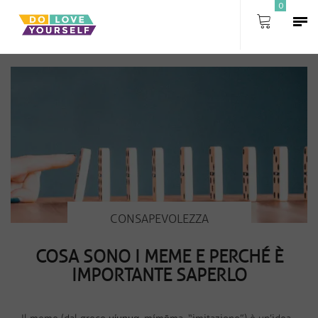
0
Articoli di: adminlaura
CONSAPEVOLEZZA
COSA SONO I MEME E PERCHÉ È
IMPORTANTE SAPERLO