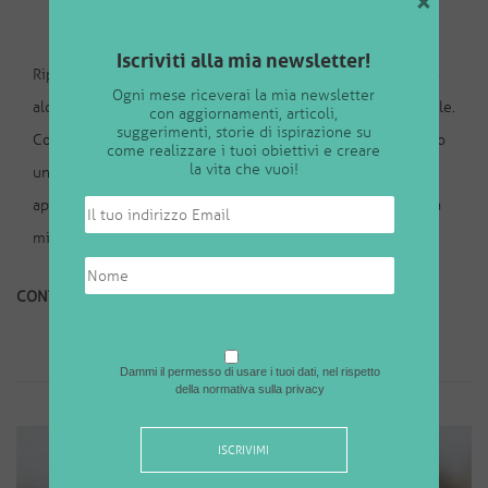
×
MIA CRESCITA PERSONALE (P. 2)
Iscriviti alla mia newsletter!
Riprendo qui la rassegna dei libri che hanno accompagnato
Ogni mese riceverai la mia newsletter
alcuni degli anni più importanti per la mia crescita personale.
con aggiornamenti, articoli,
suggerimenti, storie di ispirazione su
Come ho spiegato nel precedente articolo, la lettura è stato
come realizzare i tuoi obiettivi e creare
la vita che vuoi!
uno degli strumenti che mi ha spronato ad iniziare ad
approfondire alcune tematiche importanti e ha stimolato la
mia grande curiosità. Se ti sei persa/o l’articolo
CONTINUA A LEGGERE
Dammi il permesso di usare i tuoi dati, nel rispetto
della normativa sulla privacy