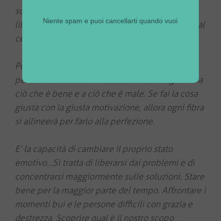
scrivendo o baciandoti con qualcuno, essere
Niente spam e puoi cancellarti quando vuoi
liberi significa decidere di fare qualcosa e farla al
cento per cento…
Per essere liberi è necessario avere una morale,
perchè solo così non si avranno dubbi riguardo a
ciò che è bene e a ciò che è male. Se fai la cosa
giusta con la giusta motivazione, allora ogni fibra
si allineerà per farlo alla perfezione.
E’ la capacità di cambiare il proprio stato
emotivo…Si tratta di liberarsi dai problemi e di
concentrarsi maggiormente sulle soluzioni. Stare
bene per la maggior parte del tempo. Affrontare i
momenti bui e le persone difficili con grazia e
destrezza. Scoprire qual è il nostro scopo