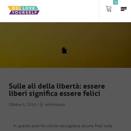
0
Sulle ali della libertà: essere
liberi significa essere felici
Ottobre 5, 2019
/
adminlaura
In questo post ho voluto raccogliere alcune frasi sulla