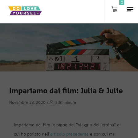
0
Impariamo dai film: Julia & Julie
Novembre 18, 2020
/
adminlaura
Impariamo dai film le tappe del “viaggio dell’eroina” di
cui ho parlato nell’
articolo precedente
e con cui mi