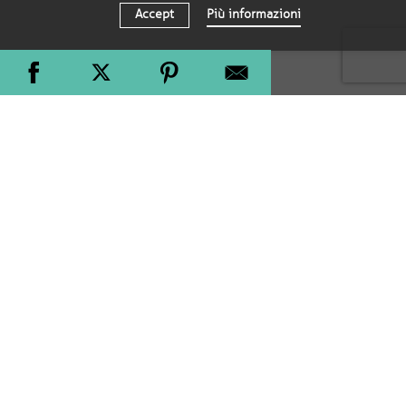
Accept
Più informazioni
RICHIEDI UNA TELEFONATA
Vuoi scoprire se il mio metodo di coaching è ciò che fa
per te? Richiedi una telefonata informativa gratuita di 30
minuti.
ISCRIVITI