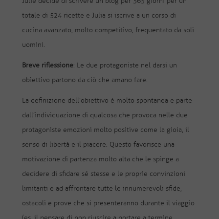
Julie decide di scrivere un blog per 365 giorni per un
totale di 524 ricette e Julia si iscrive a un corso di
cucina avanzato, molto competitivo, frequentato da soli
uomini.
Breve riflessione
: Le due protagoniste nel darsi un
obiettivo partono da ciò che amano fare.
La definizione dell’obiettivo è molto spontanea e parte
dall’individuazione di qualcosa che provoca nelle due
protagoniste emozioni molto positive come la gioia, il
senso di libertà e il piacere. Questo favorisce una
motivazione di partenza molto alta che le spinge a
decidere di sfidare sé stesse e le proprie convinzioni
limitanti e ad affrontare tutte le innumerevoli sfide,
ostacoli e prove che si presenteranno durante il viaggio
(es. il pensare di non riuscire a portare a termine