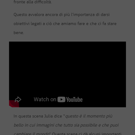
fronte alla difficoltà.
Questo avvalora ancora di più l’importanza di darsi
obiettivi legati a ciò che amiamo fare e che ci fa stare
bene.
In questa scena Julia dice “
questo è il momento più
bello in cui immagini che tutto sia possibile e che puoi
cambiare il mondo
” Questa scena ci dà alcuni importanti