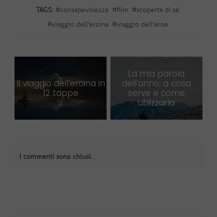
TAGS:
#
consapevolezza
#
film
#
scoperta di sé
#
viaggio dell'eroina
#
viaggio dell'eroe
La mia parola
Il viaggio dell’eroina in
dell’anno: a cosa
12 tappe
serve e come
utilizzarla
I commenti sono chiusi.