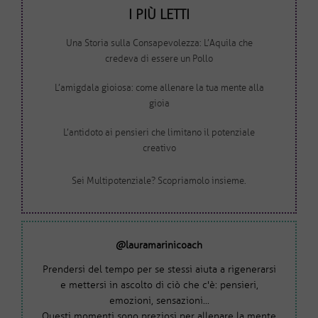
I PIÙ LETTI
Una Storia sulla Consapevolezza: L’Aquila che
credeva di essere un Pollo
L’amigdala gioiosa: come allenare la tua mente alla
gioia
L’antidoto ai pensieri che limitano il potenziale
creativo
Sei Multipotenziale? Scopriamolo insieme.
@lauramarinicoach
Prendersi del tempo per se stessi aiuta a rigenerarsi
e mettersi in ascolto di ciò che c'è: pensieri,
emozioni, sensazioni...
Questi momenti sono preziosi per allenare la mente